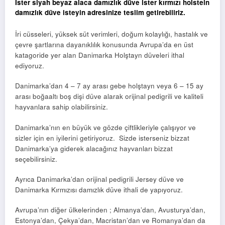
İster siyah beyaz alaca damızlık düve ister kırmızı holstein
damızlık düve isteyin adresinize teslim getirebiliriz.
İri cüsseleri, yüksek süt verimleri, doğum kolaylığı, hastalık ve
çevre şartlarına dayanıklılık konusunda Avrupa’da en üst
katagoride yer alan Danimarka Holştayn düveleri ithal
ediyoruz.
Danimarka’dan 4 – 7 ay arası gebe holştayn veya 6 – 15 ay
arası boğaaltı boş dişi düve alarak orijinal pedigrili ve kaliteli
hayvanlara sahip olabilirsiniz.
Danimarka’nın en büyük ve gözde çiftlikleriyle çalışıyor ve
sizler için en iyilerini getiriyoruz. Sizde isterseniz bizzat
Danimarka’ya giderek alacağınız hayvanları bizzat
seçebilirsiniz.
Ayrıca Danimarka’dan orijinal pedigrili Jersey düve ve
Danimarka Kırmızısı damızlık düve ithali de yapıyoruz.
Avrupa’nın diğer ülkelerinden ; Almanya’dan, Avusturya’dan,
Estonya’dan, Çekya’dan, Macristan’dan ve Romanya’dan da