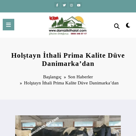
İçeriğe
atla
Holştayn İthali Prima Kalite Düve
Danimarka’dan
Başlangıç
Son Haberler
Holştayn İthali Prima Kalite Düve Danimarka’dan