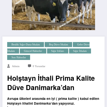
Besilik Sığır-Dana İthalatı
Boş Düve İthalatı
Gebe Düve
İthalatı
Güncel Haberler
Sığır Irkları
Sığır İthalatı
Son Haberler
Admin
0 Yorumlar
Holştayn İthali Prima Kalite
Düve Danimarka’dan
Avrupa ülkeleri arasında en iyi ( prima kalite ) kabul edilen
Holştayn ithalini Danimarka’dan yapıyoruz.